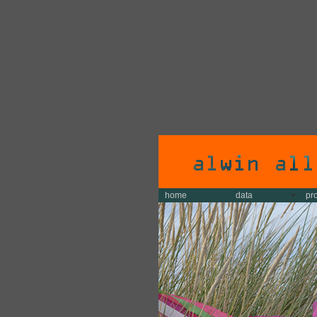
home
data
pr