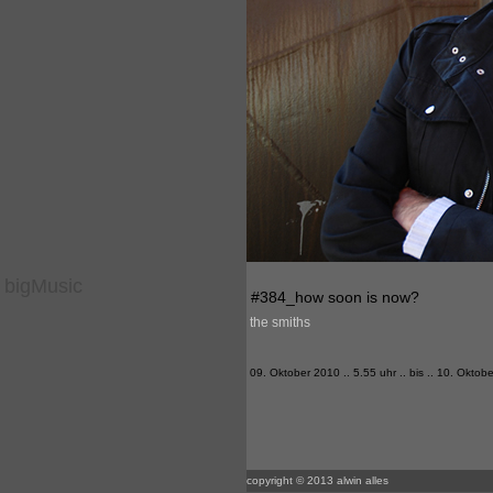
bigMusic
#384_how soon is now?
the smiths
09. Oktober 2010 .. 5.55 uhr .. bis .. 10. Oktob
copyright © 2013 alwin alles