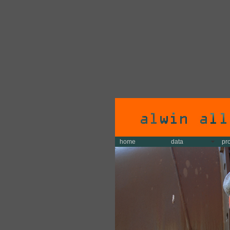
home
data
pr