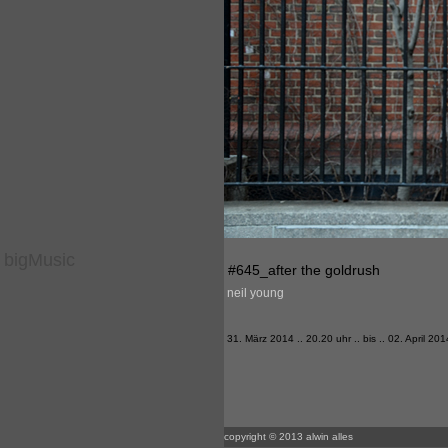
bigMusic
#645_after the goldrush
neil young
31. März 2014 .. 20.20 uhr .. bis .. 02. April 201
copyright © 2013 alwin alles