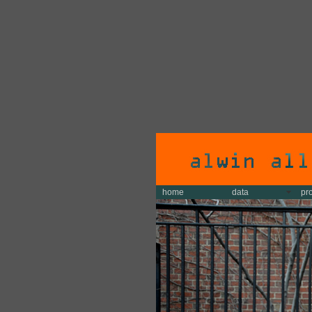
home
data
pr