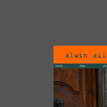
home
data
pr