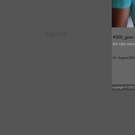
bigMusic
#300_give 
the ruby suns
01. August 2009 
copyright © 2013