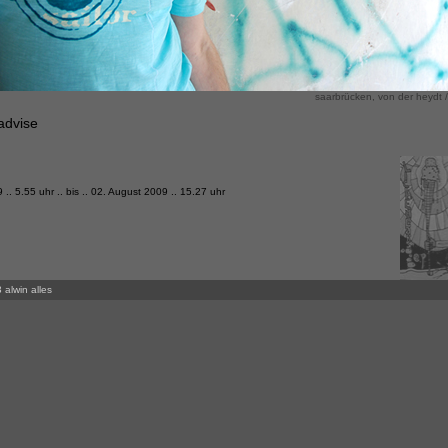
saarbrücken, von der heydt / 
advise
.. 5.55 uhr .. bis .. 02. August 2009 .. 15.27 uhr
 alwin alles