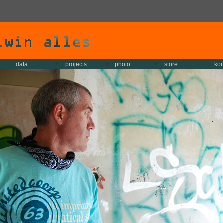
data
projects
photo
store
kon