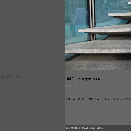
bigMusic
#431_dragon tree
naomi
09. Juni 2011 .. 23.57 uhr .. bis .. 11. Juni 2011
copyright © 2013 alwin alles