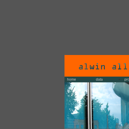
home
data
pr