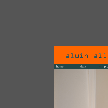
home
data
pr