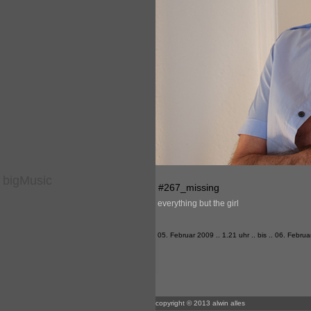
bigMusic
#267_missing
everything but the girl
05. Februar 2009 .. 1.21 uhr .. bis .. 06. Februa
copyright © 2013 alwin alles