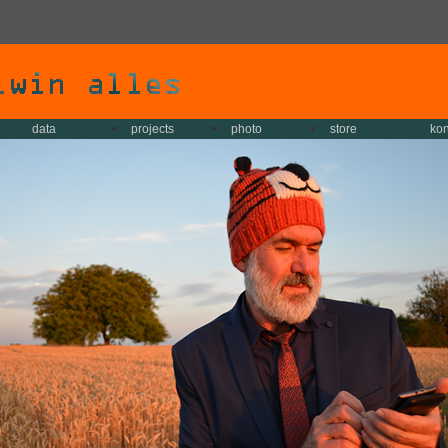
data
projects
photo
store
kon