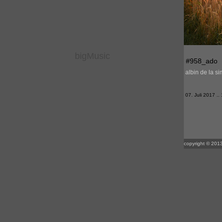
bigMusic
#958_ado
albin de la s
07. Juli 2017 .. 
copyright © 2013