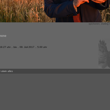
spicheren, etzling /
imone
19.27 uhr .. bis .. 09. Juli 2017 .. 5.00 uhr
 alwin alles