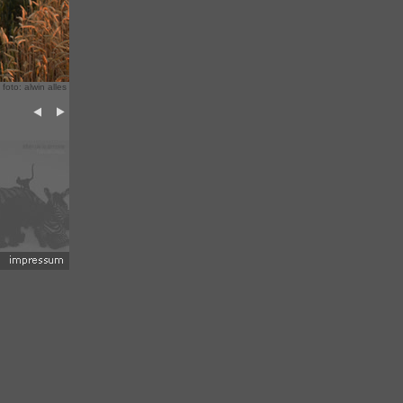
 foto: alwin alles