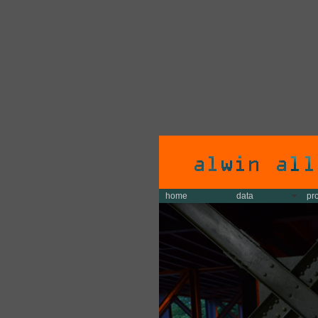
home
data
pr