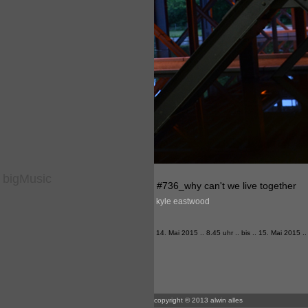
bigMusic
#736_why can't we live together
kyle eastwood
14. Mai 2015 .. 8.45 uhr .. bis .. 15. Mai 2015 .
copyright © 2013 alwin alles