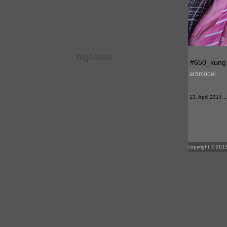
bigMusic
#650_kung f
erdmöbel
13. April 2014 ..
copyright © 2013