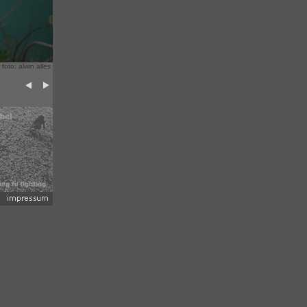
 foto: alwin alles