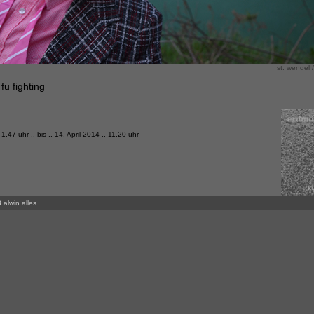
st. wendel /
u fighting
 1.47 uhr .. bis .. 14. April 2014 .. 11.20 uhr
 alwin alles