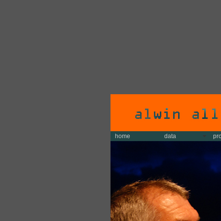
home
data
pr