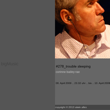
bigMusic
#278_trouble sleeping
corinne bailey rae
08. April 2009 .. 23.32 uhr .. bis .. 10. April 200
copyright © 2013 alwin alles