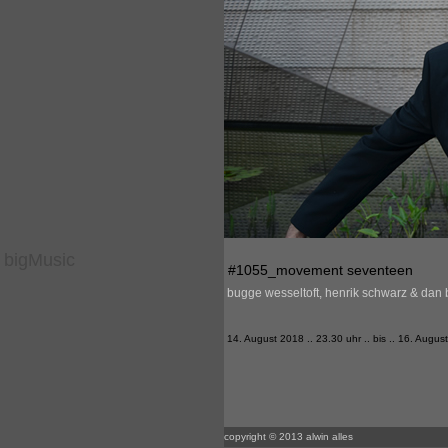
bigMusic
#1055_movement seventeen
bugge wesseltoft, henrik schwarz & dan
14. August 2018 .. 23.30 uhr .. bis .. 16. Augus
copyright © 2013 alwin alles