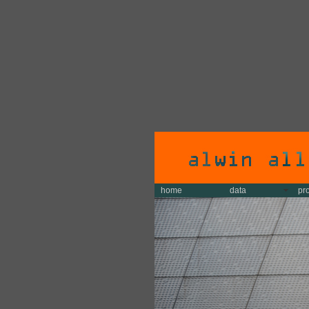
home
data
pr