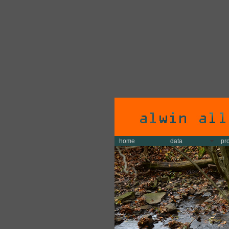
home
data
pr