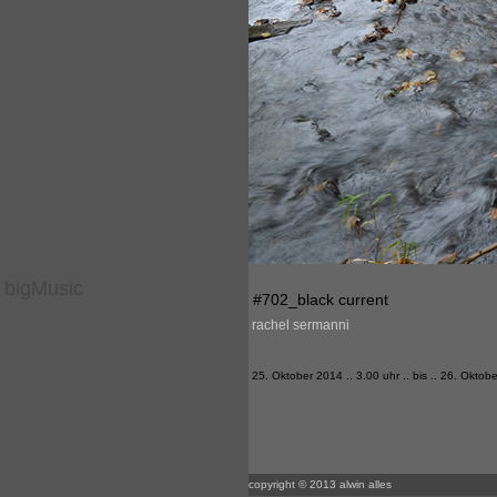
bigMusic
#702_black current
rachel sermanni
25. Oktober 2014 .. 3.00 uhr .. bis .. 26. Oktob
copyright © 2013 alwin alles