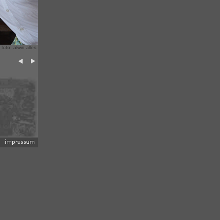
 foto: alwin alles