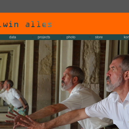
data
projects
photo
store
kon