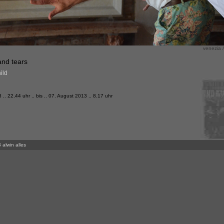
venezia /
nd tears
ild
.. 22.44 uhr .. bis .. 07. August 2013 .. 8.17 uhr
 alwin alles