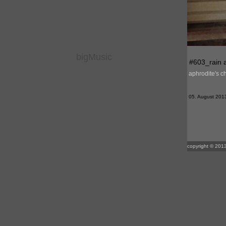
bigMusic
#603_rain a
aphrodite's ch
05. August 2013 
copyright © 2013