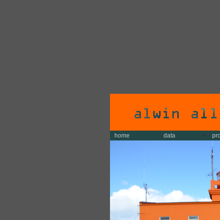
home
data
pr