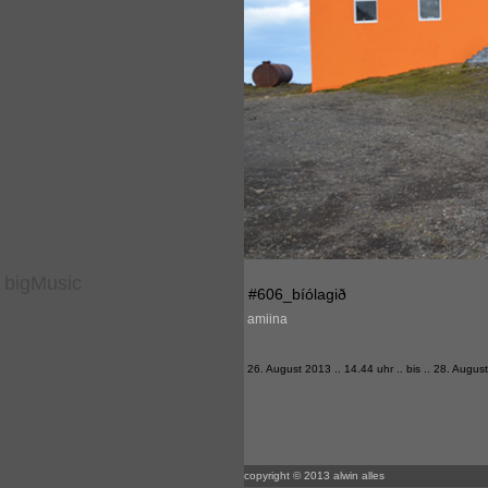
bigMusic
#606_bíólagið
amiina
26. August 2013 .. 14.44 uhr .. bis .. 28. Augus
copyright © 2013 alwin alles